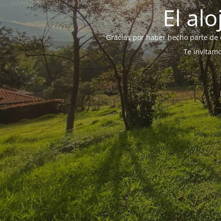
El al
Gracias por haber hecho parte de e
Te invitam