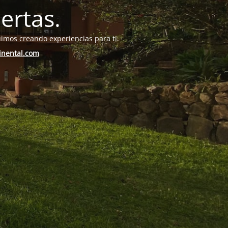
ertas.
uimos creando experiencias para ti.
inental.com